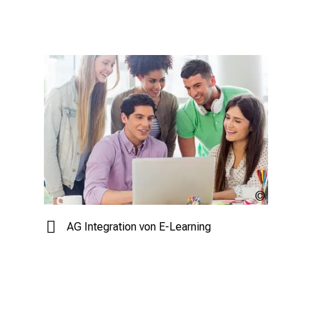
AG Integra
"wavebrea
AG Integration von E-Learning